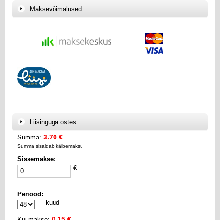
Maksevõimalused
Liisinguga ostes
3.70 €
Summa:
Summa sisaldab käibemaksu
Sissemakse:
€
Periood:
kuud
0.15 €
Kuumakse: