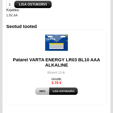
Kirjeldus:
1.5V, AA
Seotud tooted
Patarei VARTA ENERGY LR03 BL10 AAA
ALKALINE
Blisteril 10 tk.
Hind/tk:
3.70 €
INFO
LISA OSTUKORVI